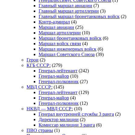
Генералиссимус Советского Союза
(1)
Главный маршал авиации
(7)
Главный маршал артиллерии
(3)
Главный маршал бронетанковых войск
(2)
Контр-адмирал
(4)
Маршал авиации
(25)
Маршал артиллерии
(10)
Маршал бронетанковых войск
(6)
Маршал войск связи
(4)
Маршал инженерных войск
(6)
Маршал Советского Союза
(39)
Герои
(2)
КГБ СССР:
(279)
Генерал-лейтенант
(242)
Генерал-майор
(10)
Генерал-полковник
(27)
МВД СССР:
(145)
Генерал-лейтенант
(129)
Генерал-майор
(4)
Генерал-полковник
(12)
НКВД — МВД СССР:
(10)
Генерал внутренней службы 3 ранга
(2)
Директор милиции
(2)
Комиссар милиции 3 ранга
(6)
ПВО страны
(1)