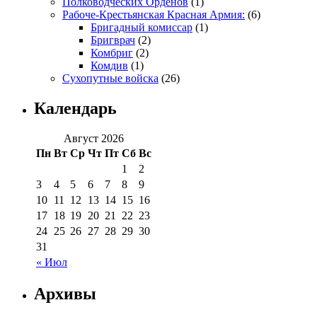
Полководческих Орденов
(1)
Рабоче-Крестьянская Красная Армия:
(6)
Бригадный комиссар
(1)
Бригврач
(2)
Комбриг
(2)
Комдив
(1)
Сухопутные войска
(26)
Календарь
Август 2026
Пн
Вт
Ср
Чт
Пт
Сб
Вс
1
2
3
4
5
6
7
8
9
10
11
12
13
14
15
16
17
18
19
20
21
22
23
24
25
26
27
28
29
30
31
« Июл
Архивы