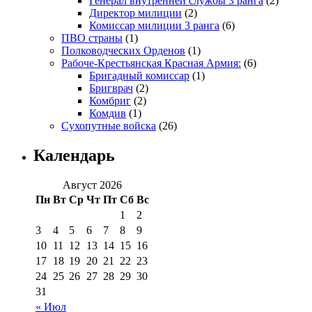
Генерал внутренней службы 3 ранга
(2)
Директор милиции
(2)
Комиссар милиции 3 ранга
(6)
ПВО страны
(1)
Полководческих Орденов
(1)
Рабоче-Крестьянская Красная Армия:
(6)
Бригадный комиссар
(1)
Бригврач
(2)
Комбриг
(2)
Комдив
(1)
Сухопутные войска
(26)
Календарь
Август 2026
Пн
Вт
Ср
Чт
Пт
Сб
Вс
1
2
3
4
5
6
7
8
9
10
11
12
13
14
15
16
17
18
19
20
21
22
23
24
25
26
27
28
29
30
31
« Июл