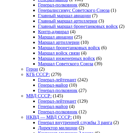
Генерал-полковник
(682)
Генералиссимус Советского Союза
(1)
Главный маршал авиации
(7)
Главный маршал артиллерии
(3)
Главный маршал бронетанковых войск
(2)
Контр-адмирал
(4)
Маршал авиации
(25)
Маршал артиллерии
(10)
Маршал бронетанковых войск
(6)
Маршал войск связи
(4)
Маршал инженерных войск
(6)
Маршал Советского Союза
(39)
Герои
(2)
КГБ СССР:
(279)
Генерал-лейтенант
(242)
Генерал-майор
(10)
Генерал-полковник
(27)
МВД СССР:
(145)
Генерал-лейтенант
(129)
Генерал-майор
(4)
Генерал-полковник
(12)
НКВД — МВД СССР:
(10)
Генерал внутренней службы 3 ранга
(2)
Директор милиции
(2)