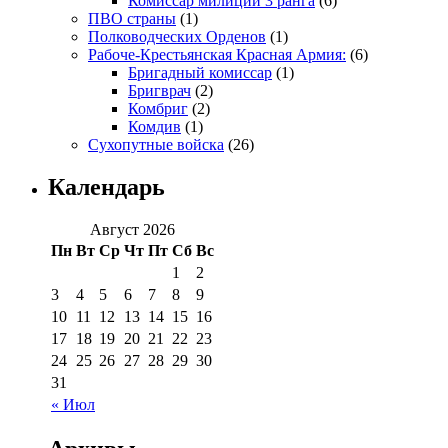
Комиссар милиции 3 ранга
(6)
ПВО страны
(1)
Полководческих Орденов
(1)
Рабоче-Крестьянская Красная Армия:
(6)
Бригадный комиссар
(1)
Бригврач
(2)
Комбриг
(2)
Комдив
(1)
Сухопутные войска
(26)
Календарь
Август 2026
Пн
Вт
Ср
Чт
Пт
Сб
Вс
1
2
3
4
5
6
7
8
9
10
11
12
13
14
15
16
17
18
19
20
21
22
23
24
25
26
27
28
29
30
31
« Июл