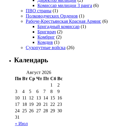
Директор милиции
(2)
Комиссар милиции 3 ранга
(6)
ПВО страны
(1)
Полководческих Орденов
(1)
Рабоче-Крестьянская Красная Армия:
(6)
Бригадный комиссар
(1)
Бригврач
(2)
Комбриг
(2)
Комдив
(1)
Сухопутные войска
(26)
Календарь
Август 2026
Пн
Вт
Ср
Чт
Пт
Сб
Вс
1
2
3
4
5
6
7
8
9
10
11
12
13
14
15
16
17
18
19
20
21
22
23
24
25
26
27
28
29
30
31
« Июл