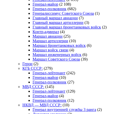
Генерал-майор
(2 108)
Генерал-полковник
(682)
Генералиссимус Советского Союза
(1)
Главный маршал авиации
(7)
Главный маршал артиллерии
(3)
Главный маршал бронетанковых войск
(2)
Контр-адмирал
(4)
Маршал авиации
(25)
Маршал артиллерии
(10)
Маршал бронетанковых войск
(6)
Маршал войск связи
(4)
Маршал инженерных войск
(6)
Маршал Советского Союза
(39)
Герои
(2)
КГБ СССР:
(279)
Генерал-лейтенант
(242)
Генерал-майор
(10)
Генерал-полковник
(27)
МВД СССР:
(145)
Генерал-лейтенант
(129)
Генерал-майор
(4)
Генерал-полковник
(12)
НКВД — МВД СССР:
(10)
Генерал внутренней службы 3 ранга
(2)