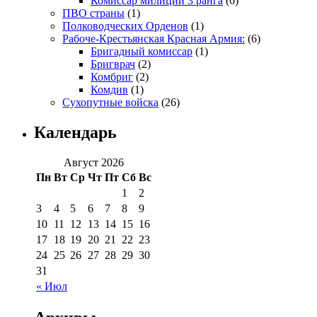
Комиссар милиции 3 ранга
(6)
ПВО страны
(1)
Полководческих Орденов
(1)
Рабоче-Крестьянская Красная Армия:
(6)
Бригадный комиссар
(1)
Бригврач
(2)
Комбриг
(2)
Комдив
(1)
Сухопутные войска
(26)
Календарь
Август 2026
Пн
Вт
Ср
Чт
Пт
Сб
Вс
1
2
3
4
5
6
7
8
9
10
11
12
13
14
15
16
17
18
19
20
21
22
23
24
25
26
27
28
29
30
31
« Июл