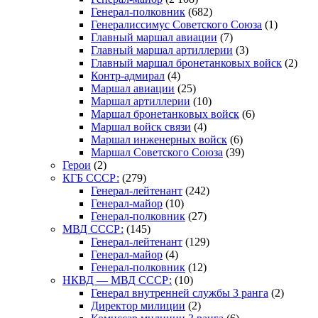
Генерал-полковник
(682)
Генералиссимус Советского Союза
(1)
Главный маршал авиации
(7)
Главный маршал артиллерии
(3)
Главный маршал бронетанковых войск
(2)
Контр-адмирал
(4)
Маршал авиации
(25)
Маршал артиллерии
(10)
Маршал бронетанковых войск
(6)
Маршал войск связи
(4)
Маршал инженерных войск
(6)
Маршал Советского Союза
(39)
Герои
(2)
КГБ СССР:
(279)
Генерал-лейтенант
(242)
Генерал-майор
(10)
Генерал-полковник
(27)
МВД СССР:
(145)
Генерал-лейтенант
(129)
Генерал-майор
(4)
Генерал-полковник
(12)
НКВД — МВД СССР:
(10)
Генерал внутренней службы 3 ранга
(2)
Директор милиции
(2)