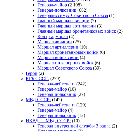
Генерал-майор
(2 108)
Генерал-полковник
(682)
Генералиссимус Советского Союза
(1)
Главный маршал авиации
(7)
Главный маршал артиллерии
(3)
Главный маршал бронетанковых войск
(2)
Контр-адмирал
(4)
Маршал авиации
(25)
Маршал артиллерии
(10)
Маршал бронетанковых войск
(6)
Маршал войск связи
(4)
Маршал инженерных войск
(6)
Маршал Советского Союза
(39)
Герои
(2)
КГБ СССР:
(279)
Генерал-лейтенант
(242)
Генерал-майор
(10)
Генерал-полковник
(27)
МВД СССР:
(145)
Генерал-лейтенант
(129)
Генерал-майор
(4)
Генерал-полковник
(12)
НКВД — МВД СССР:
(10)
Генерал внутренней службы 3 ранга
(2)