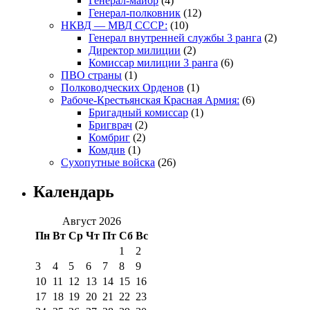
Генерал-майор
(4)
Генерал-полковник
(12)
НКВД — МВД СССР:
(10)
Генерал внутренней службы 3 ранга
(2)
Директор милиции
(2)
Комиссар милиции 3 ранга
(6)
ПВО страны
(1)
Полководческих Орденов
(1)
Рабоче-Крестьянская Красная Армия:
(6)
Бригадный комиссар
(1)
Бригврач
(2)
Комбриг
(2)
Комдив
(1)
Сухопутные войска
(26)
Календарь
Август 2026
Пн
Вт
Ср
Чт
Пт
Сб
Вс
1
2
3
4
5
6
7
8
9
10
11
12
13
14
15
16
17
18
19
20
21
22
23