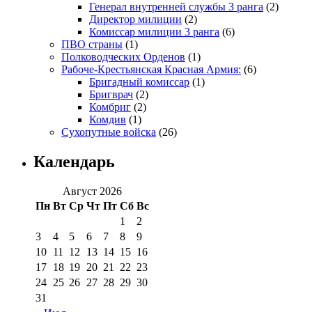
Генерал внутренней службы 3 ранга
(2)
Директор милиции
(2)
Комиссар милиции 3 ранга
(6)
ПВО страны
(1)
Полководческих Орденов
(1)
Рабоче-Крестьянская Красная Армия:
(6)
Бригадный комиссар
(1)
Бригврач
(2)
Комбриг
(2)
Комдив
(1)
Сухопутные войска
(26)
Календарь
Август 2026
Пн
Вт
Ср
Чт
Пт
Сб
Вс
1
2
3
4
5
6
7
8
9
10
11
12
13
14
15
16
17
18
19
20
21
22
23
24
25
26
27
28
29
30
31