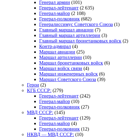
Генерал армии
(101)
Генерал-лейтенант
(2 635)
Генерал-майор
(2 108)
Генерал-полковник
(682)
Генералиссимус Советского Союза
(1)
Главный маршал авиации
(7)
Главный маршал артиллерии
(3)
Главный маршал бронетанковых войск
(2)
Контр-адмирал
(4)
Маршал авиации
(25)
Маршал артиллерии
(10)
Маршал бронетанковых войск
(6)
Маршал войск связи
(4)
Маршал инженерных войск
(6)
Маршал Советского Союза
(39)
Герои
(2)
КГБ СССР:
(279)
Генерал-лейтенант
(242)
Генерал-майор
(10)
Генерал-полковник
(27)
МВД СССР:
(145)
Генерал-лейтенант
(129)
Генерал-майор
(4)
Генерал-полковник
(12)
НКВД — МВД СССР:
(10)