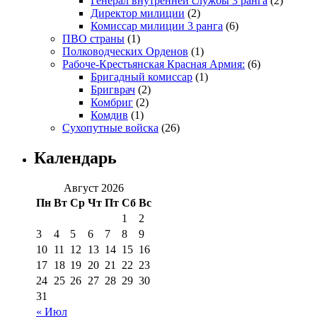
Генерал внутренней службы 3 ранга
(2)
Директор милиции
(2)
Комиссар милиции 3 ранга
(6)
ПВО страны
(1)
Полководческих Орденов
(1)
Рабоче-Крестьянская Красная Армия:
(6)
Бригадный комиссар
(1)
Бригврач
(2)
Комбриг
(2)
Комдив
(1)
Сухопутные войска
(26)
Календарь
Август 2026
Пн
Вт
Ср
Чт
Пт
Сб
Вс
1
2
3
4
5
6
7
8
9
10
11
12
13
14
15
16
17
18
19
20
21
22
23
24
25
26
27
28
29
30
31
« Июл