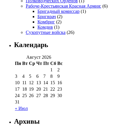
Полководческих Орденов
(1)
Рабоче-Крестьянская Красная Армия:
(6)
Бригадный комиссар
(1)
Бригврач
(2)
Комбриг
(2)
Комдив
(1)
Сухопутные войска
(26)
Календарь
Август 2026
Пн
Вт
Ср
Чт
Пт
Сб
Вс
1
2
3
4
5
6
7
8
9
10
11
12
13
14
15
16
17
18
19
20
21
22
23
24
25
26
27
28
29
30
31
« Июл
Архивы