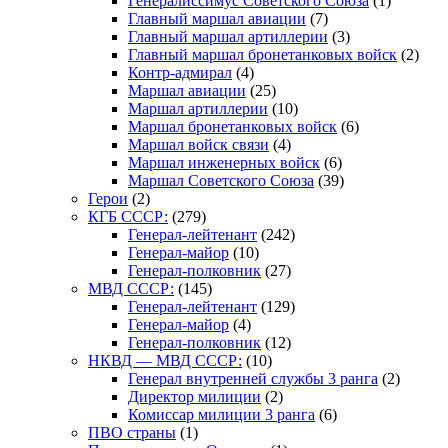
Генералиссимус Советского Союза
(1)
Главный маршал авиации
(7)
Главный маршал артиллерии
(3)
Главный маршал бронетанковых войск
(2)
Контр-адмирал
(4)
Маршал авиации
(25)
Маршал артиллерии
(10)
Маршал бронетанковых войск
(6)
Маршал войск связи
(4)
Маршал инженерных войск
(6)
Маршал Советского Союза
(39)
Герои
(2)
КГБ СССР:
(279)
Генерал-лейтенант
(242)
Генерал-майор
(10)
Генерал-полковник
(27)
МВД СССР:
(145)
Генерал-лейтенант
(129)
Генерал-майор
(4)
Генерал-полковник
(12)
НКВД — МВД СССР:
(10)
Генерал внутренней службы 3 ранга
(2)
Директор милиции
(2)
Комиссар милиции 3 ранга
(6)
ПВО страны
(1)