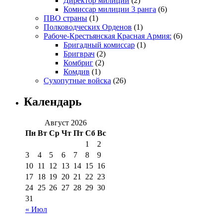
Директор милиции
(2)
Комиссар милиции 3 ранга
(6)
ПВО страны
(1)
Полководческих Орденов
(1)
Рабоче-Крестьянская Красная Армия:
(6)
Бригадный комиссар
(1)
Бригврач
(2)
Комбриг
(2)
Комдив
(1)
Сухопутные войска
(26)
Календарь
Август 2026
Пн
Вт
Ср
Чт
Пт
Сб
Вс
1
2
3
4
5
6
7
8
9
10
11
12
13
14
15
16
17
18
19
20
21
22
23
24
25
26
27
28
29
30
31
« Июл