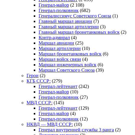
Генерал-майор
(2 108)
Генерал-полковник
(682)
Генералиссимус Советского Союза
(1)
Главный маршал авиации
(7)
Главный маршал артиллерии
(3)
Главный маршал бронетанковых войск
(2)
Контр-адмирал
(4)
Маршал авиации
(25)
Маршал артиллерии
(10)
Маршал бронетанковых войск
(6)
Маршал войск связи
(4)
Маршал инженерных войск
(6)
Маршал Советского Союза
(39)
Герои
(2)
КГБ СССР:
(279)
Генерал-лейтенант
(242)
Генерал-майор
(10)
Генерал-полковник
(27)
МВД СССР:
(145)
Генерал-лейтенант
(129)
Генерал-майор
(4)
Генерал-полковник
(12)
НКВД — МВД СССР:
(10)
Генерал внутренней службы 3 ранга
(2)