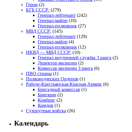
Герои
(2)
КГБ СССР:
(279)
Генерал-лейтенант
(242)
Генерал-майор
(10)
Генерал-полковник
(27)
МВД СССР:
(145)
Генерал-лейтенант
(129)
Генерал-майор
(4)
Генерал-полковник
(12)
НКВД — МВД СССР:
(10)
Генерал внутренней службы 3 ранга
(2)
Директор милиции
(2)
Комиссар милиции 3 ранга
(6)
ПВО страны
(1)
Полководческих Орденов
(1)
Рабоче-Крестьянская Красная Армия:
(6)
Бригадный комиссар
(1)
Бригврач
(2)
Комбриг
(2)
Комдив
(1)
Сухопутные войска
(26)
Календарь