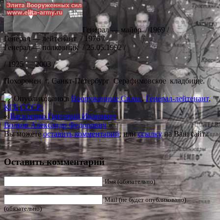
Генерал — майор / 1969 /
Генерал — лейтенант / 1976 /
Генерал — полковник / 25.05.1992 /
/ 1925 — 2003 /
Похоронен г. Санкт-Петербург Серафимовское кладбище.
Опубликовано в
Вооруженные Силы:
,
Генерал-лейтенант
,
КГБ СССР:
«
Василенко Григорий Иванович
Волков Александр Федорович
»
Вы можете
оставить комментарий
, или
ссылку
на Ваш сайт.
Оставить комментарий
Имя (обязательно)
Mail (не будет опубликовано)
(обязательно)