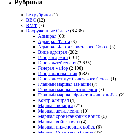
Рубрики
Без рубрики
(1)
ВВС
(12)
ВМФ
(7)
Вооруженные Силы:
(6 436)
Адмирал
(68)
Адмирал Флота
(9)
Адмирал Флота Советского Союза
(3)
Вице-адмирал
(282)
Генерал армии
(101)
Генерал-лейтенант
(2 635)
Генерал-майор
(2 108)
Генерал-полковник
(682)
Генералиссимус Советского Союза
(1)
Главный маршал авиации
(7)
Главный маршал артиллерии
(3)
Главный маршал бронетанковых войск
(2)
Контр-адмирал
(4)
Маршал авиации
(25)
Маршал артиллерии
(10)
Маршал бронетанковых войск
(6)
Маршал войск связи
(4)
Маршал инженерных войск
(6)
Маршал Советского Союза
(39)