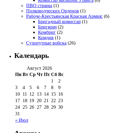
Комиссар милиции 3 ранга
(6)
ПВО страны
(1)
Полководческих Орденов
(1)
Рабоче-Крестьянская Красная Армия:
(6)
Бригадный комиссар
(1)
Бригврач
(2)
Комбриг
(2)
Комдив
(1)
Сухопутные войска
(26)
Календарь
Август 2026
Пн
Вт
Ср
Чт
Пт
Сб
Вс
1
2
3
4
5
6
7
8
9
10
11
12
13
14
15
16
17
18
19
20
21
22
23
24
25
26
27
28
29
30
31
« Июл