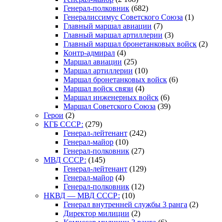
Генерал-полковник
(682)
Генералиссимус Советского Союза
(1)
Главный маршал авиации
(7)
Главный маршал артиллерии
(3)
Главный маршал бронетанковых войск
(2)
Контр-адмирал
(4)
Маршал авиации
(25)
Маршал артиллерии
(10)
Маршал бронетанковых войск
(6)
Маршал войск связи
(4)
Маршал инженерных войск
(6)
Маршал Советского Союза
(39)
Герои
(2)
КГБ СССР:
(279)
Генерал-лейтенант
(242)
Генерал-майор
(10)
Генерал-полковник
(27)
МВД СССР:
(145)
Генерал-лейтенант
(129)
Генерал-майор
(4)
Генерал-полковник
(12)
НКВД — МВД СССР:
(10)
Генерал внутренней службы 3 ранга
(2)
Директор милиции
(2)