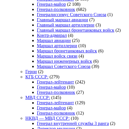
Генерал-майор
(2 108)
Генерал-полковник
(682)
Генералиссимус Советского Союза
(1)
Главный маршал авиации
(7)
Главный маршал артиллерии
(3)
Главный маршал бронетанковых войск
(2)
Контр-адмирал
(4)
Маршал авиации
(25)
Маршал артиллерии
(10)
Маршал бронетанковых войск
(6)
Маршал войск связи
(4)
Маршал инженерных войск
(6)
Маршал Советского Союза
(39)
Герои
(2)
КГБ СССР:
(279)
Генерал-лейтенант
(242)
Генерал-майор
(10)
Генерал-полковник
(27)
МВД СССР:
(145)
Генерал-лейтенант
(129)
Генерал-майор
(4)
Генерал-полковник
(12)
НКВД — МВД СССР:
(10)
Генерал внутренней службы 3 ранга
(2)
Директор милиции
(2)