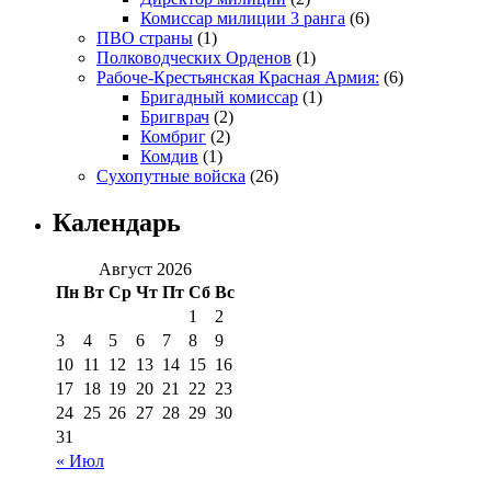
Комиссар милиции 3 ранга
(6)
ПВО страны
(1)
Полководческих Орденов
(1)
Рабоче-Крестьянская Красная Армия:
(6)
Бригадный комиссар
(1)
Бригврач
(2)
Комбриг
(2)
Комдив
(1)
Сухопутные войска
(26)
Календарь
Август 2026
Пн
Вт
Ср
Чт
Пт
Сб
Вс
1
2
3
4
5
6
7
8
9
10
11
12
13
14
15
16
17
18
19
20
21
22
23
24
25
26
27
28
29
30
31
« Июл