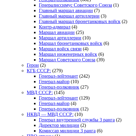
Генералиссимус Советского Союза
(1)
Главный маршал авиации
(7)
Главный маршал артиллерии
(3)
Главный маршал бронетанковых войск
(2)
Контр-адмирал
(4)
Маршал авиации
(25)
Маршал артиллерии
(10)
Маршал бронетанковых войск
(6)
Маршал войск связи
(4)
Маршал инженерных войск
(6)
Маршал Советского Союза
(39)
Герои
(2)
КГБ СССР:
(279)
Генерал-лейтенант
(242)
Генерал-майор
(10)
Генерал-полковник
(27)
МВД СССР:
(145)
Генерал-лейтенант
(129)
Генерал-майор
(4)
Генерал-полковник
(12)
НКВД — МВД СССР:
(10)
Генерал внутренней службы 3 ранга
(2)
Директор милиции
(2)
Комиссар милиции 3 ранга
(6)