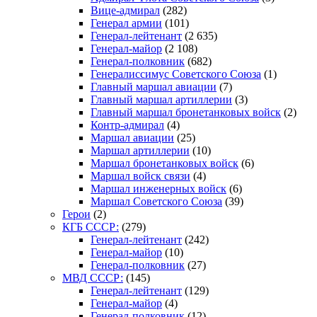
Вице-адмирал
(282)
Генерал армии
(101)
Генерал-лейтенант
(2 635)
Генерал-майор
(2 108)
Генерал-полковник
(682)
Генералиссимус Советского Союза
(1)
Главный маршал авиации
(7)
Главный маршал артиллерии
(3)
Главный маршал бронетанковых войск
(2)
Контр-адмирал
(4)
Маршал авиации
(25)
Маршал артиллерии
(10)
Маршал бронетанковых войск
(6)
Маршал войск связи
(4)
Маршал инженерных войск
(6)
Маршал Советского Союза
(39)
Герои
(2)
КГБ СССР:
(279)
Генерал-лейтенант
(242)
Генерал-майор
(10)
Генерал-полковник
(27)
МВД СССР:
(145)
Генерал-лейтенант
(129)
Генерал-майор
(4)
Генерал-полковник
(12)