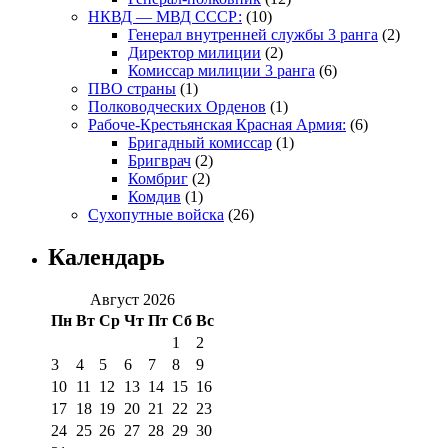
НКВД — МВД СССР:
(10)
Генерал внутренней службы 3 ранга
(2)
Директор милиции
(2)
Комиссар милиции 3 ранга
(6)
ПВО страны
(1)
Полководческих Орденов
(1)
Рабоче-Крестьянская Красная Армия:
(6)
Бригадный комиссар
(1)
Бригврач
(2)
Комбриг
(2)
Комдив
(1)
Сухопутные войска
(26)
Календарь
Август 2026
Пн
Вт
Ср
Чт
Пт
Сб
Вс
1
2
3
4
5
6
7
8
9
10
11
12
13
14
15
16
17
18
19
20
21
22
23
24
25
26
27
28
29
30