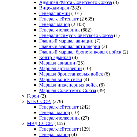
Адмирал Флота Советского Союза
(3)
Вице-адмирал
(282)
Генерал армии
(101)
Генерал-лейтенант
(2 635)
Генерал-майор
(2 108)
Генерал-полковник
(682)
Генералиссимус Советского Союза
(1)
Главный маршал авиации
(7)
Главный маршал артиллерии
(3)
Главный маршал бронетанковых войск
(2)
Контр-адмирал
(4)
Маршал авиации
(25)
Маршал артиллерии
(10)
Маршал бронетанковых войск
(6)
Маршал войск связи
(4)
Маршал инженерных войск
(6)
Маршал Советского Союза
(39)
Герои
(2)
КГБ СССР:
(279)
Генерал-лейтенант
(242)
Генерал-майор
(10)
Генерал-полковник
(27)
МВД СССР:
(145)
Генерал-лейтенант
(129)
Генерал-майор
(4)