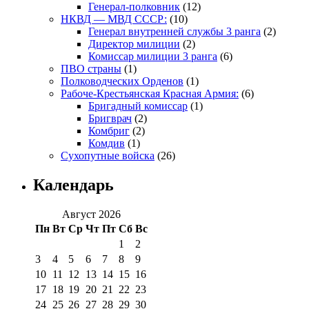
Генерал-полковник
(12)
НКВД — МВД СССР:
(10)
Генерал внутренней службы 3 ранга
(2)
Директор милиции
(2)
Комиссар милиции 3 ранга
(6)
ПВО страны
(1)
Полководческих Орденов
(1)
Рабоче-Крестьянская Красная Армия:
(6)
Бригадный комиссар
(1)
Бригврач
(2)
Комбриг
(2)
Комдив
(1)
Сухопутные войска
(26)
Календарь
Август 2026
Пн
Вт
Ср
Чт
Пт
Сб
Вс
1
2
3
4
5
6
7
8
9
10
11
12
13
14
15
16
17
18
19
20
21
22
23
24
25
26
27
28
29
30