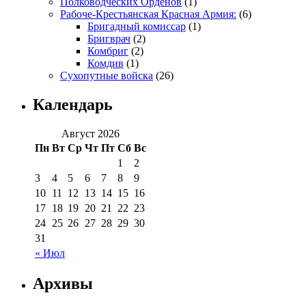
Полководческих Орденов
(1)
Рабоче-Крестьянская Красная Армия:
(6)
Бригадный комиссар
(1)
Бригврач
(2)
Комбриг
(2)
Комдив
(1)
Сухопутные войска
(26)
Календарь
Август 2026
Пн
Вт
Ср
Чт
Пт
Сб
Вс
1
2
3
4
5
6
7
8
9
10
11
12
13
14
15
16
17
18
19
20
21
22
23
24
25
26
27
28
29
30
31
« Июл
Архивы