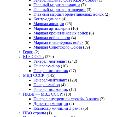
Генералиссимус Советского Союза
(1)
Главный маршал авиации
(7)
Главный маршал артиллерии
(3)
Главный маршал бронетанковых войск
(2)
Контр-адмирал
(4)
Маршал авиации
(25)
Маршал артиллерии
(10)
Маршал бронетанковых войск
(6)
Маршал войск связи
(4)
Маршал инженерных войск
(6)
Маршал Советского Союза
(39)
Герои
(2)
КГБ СССР:
(279)
Генерал-лейтенант
(242)
Генерал-майор
(10)
Генерал-полковник
(27)
МВД СССР:
(145)
Генерал-лейтенант
(129)
Генерал-майор
(4)
Генерал-полковник
(12)
НКВД — МВД СССР:
(10)
Генерал внутренней службы 3 ранга
(2)
Директор милиции
(2)
Комиссар милиции 3 ранга
(6)
ПВО страны
(1)