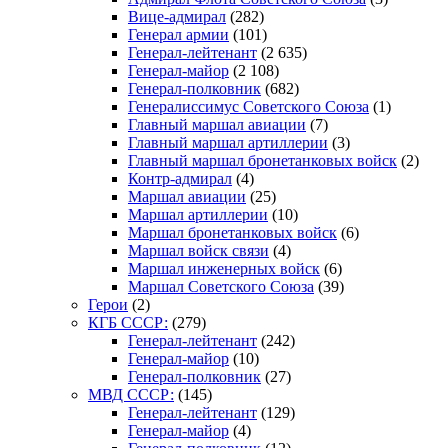
Вице-адмирал
(282)
Генерал армии
(101)
Генерал-лейтенант
(2 635)
Генерал-майор
(2 108)
Генерал-полковник
(682)
Генералиссимус Советского Союза
(1)
Главный маршал авиации
(7)
Главный маршал артиллерии
(3)
Главный маршал бронетанковых войск
(2)
Контр-адмирал
(4)
Маршал авиации
(25)
Маршал артиллерии
(10)
Маршал бронетанковых войск
(6)
Маршал войск связи
(4)
Маршал инженерных войск
(6)
Маршал Советского Союза
(39)
Герои
(2)
КГБ СССР:
(279)
Генерал-лейтенант
(242)
Генерал-майор
(10)
Генерал-полковник
(27)
МВД СССР:
(145)
Генерал-лейтенант
(129)
Генерал-майор
(4)