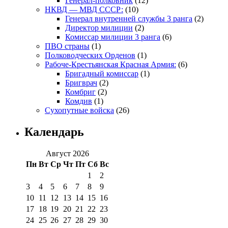
Генерал-полковник
(12)
НКВД — МВД СССР:
(10)
Генерал внутренней службы 3 ранга
(2)
Директор милиции
(2)
Комиссар милиции 3 ранга
(6)
ПВО страны
(1)
Полководческих Орденов
(1)
Рабоче-Крестьянская Красная Армия:
(6)
Бригадный комиссар
(1)
Бригврач
(2)
Комбриг
(2)
Комдив
(1)
Сухопутные войска
(26)
Календарь
Август 2026
Пн
Вт
Ср
Чт
Пт
Сб
Вс
1
2
3
4
5
6
7
8
9
10
11
12
13
14
15
16
17
18
19
20
21
22
23
24
25
26
27
28
29
30