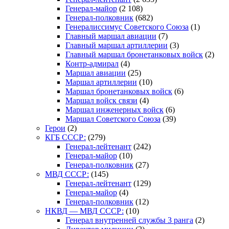
Генерал-майор
(2 108)
Генерал-полковник
(682)
Генералиссимус Советского Союза
(1)
Главный маршал авиации
(7)
Главный маршал артиллерии
(3)
Главный маршал бронетанковых войск
(2)
Контр-адмирал
(4)
Маршал авиации
(25)
Маршал артиллерии
(10)
Маршал бронетанковых войск
(6)
Маршал войск связи
(4)
Маршал инженерных войск
(6)
Маршал Советского Союза
(39)
Герои
(2)
КГБ СССР:
(279)
Генерал-лейтенант
(242)
Генерал-майор
(10)
Генерал-полковник
(27)
МВД СССР:
(145)
Генерал-лейтенант
(129)
Генерал-майор
(4)
Генерал-полковник
(12)
НКВД — МВД СССР:
(10)
Генерал внутренней службы 3 ранга
(2)