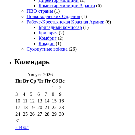
Директор милиции
(2)
Комиссар милиции 3 ранга
(6)
ПВО страны
(1)
Полководческих Орденов
(1)
Рабоче-Крестьянская Красная Армия:
(6)
Бригадный комиссар
(1)
Бригврач
(2)
Комбриг
(2)
Комдив
(1)
Сухопутные войска
(26)
Календарь
Август 2026
Пн
Вт
Ср
Чт
Пт
Сб
Вс
1
2
3
4
5
6
7
8
9
10
11
12
13
14
15
16
17
18
19
20
21
22
23
24
25
26
27
28
29
30
31
« Июл