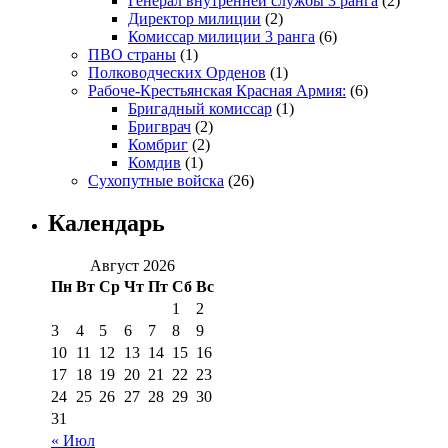
Генерал внутренней службы 3 ранга
(2)
Директор милиции
(2)
Комиссар милиции 3 ранга
(6)
ПВО страны
(1)
Полководческих Орденов
(1)
Рабоче-Крестьянская Красная Армия:
(6)
Бригадный комиссар
(1)
Бригврач
(2)
Комбриг
(2)
Комдив
(1)
Сухопутные войска
(26)
Календарь
Август 2026
Пн
Вт
Ср
Чт
Пт
Сб
Вс
1
2
3
4
5
6
7
8
9
10
11
12
13
14
15
16
17
18
19
20
21
22
23
24
25
26
27
28
29
30
31
« Июл