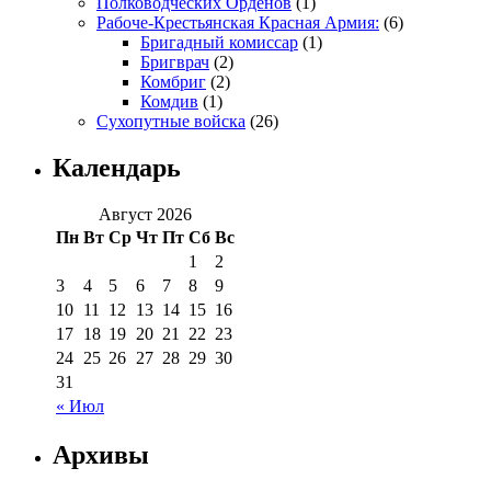
Полководческих Орденов
(1)
Рабоче-Крестьянская Красная Армия:
(6)
Бригадный комиссар
(1)
Бригврач
(2)
Комбриг
(2)
Комдив
(1)
Сухопутные войска
(26)
Календарь
Август 2026
Пн
Вт
Ср
Чт
Пт
Сб
Вс
1
2
3
4
5
6
7
8
9
10
11
12
13
14
15
16
17
18
19
20
21
22
23
24
25
26
27
28
29
30
31
« Июл
Архивы