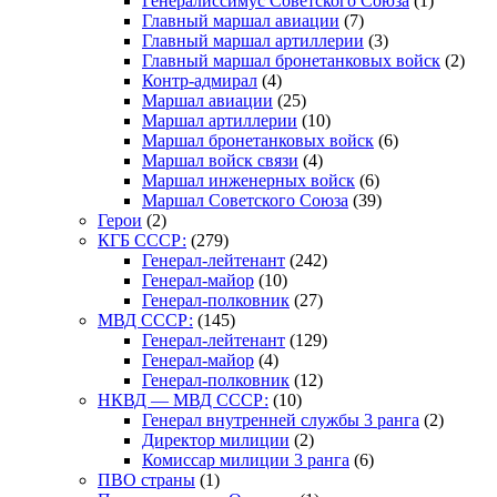
Генералиссимус Советского Союза
(1)
Главный маршал авиации
(7)
Главный маршал артиллерии
(3)
Главный маршал бронетанковых войск
(2)
Контр-адмирал
(4)
Маршал авиации
(25)
Маршал артиллерии
(10)
Маршал бронетанковых войск
(6)
Маршал войск связи
(4)
Маршал инженерных войск
(6)
Маршал Советского Союза
(39)
Герои
(2)
КГБ СССР:
(279)
Генерал-лейтенант
(242)
Генерал-майор
(10)
Генерал-полковник
(27)
МВД СССР:
(145)
Генерал-лейтенант
(129)
Генерал-майор
(4)
Генерал-полковник
(12)
НКВД — МВД СССР:
(10)
Генерал внутренней службы 3 ранга
(2)
Директор милиции
(2)
Комиссар милиции 3 ранга
(6)
ПВО страны
(1)