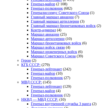
Генерал-майор
(2 108)
Генерал-полковник
(682)
Генералиссимус Советского Союза
(1)
Главный маршал авиации
(7)
Главный маршал артиллерии
(3)
Главный маршал бронетанковых войск
(2)
Контр-адмирал
(4)
Маршал авиации
(25)
Маршал артиллерии
(10)
Маршал бронетанковых войск
(6)
Маршал войск связи
(4)
Маршал инженерных войск
(6)
Маршал Советского Союза
(39)
Герои
(2)
КГБ СССР:
(279)
Генерал-лейтенант
(242)
Генерал-майор
(10)
Генерал-полковник
(27)
МВД СССР:
(145)
Генерал-лейтенант
(129)
Генерал-майор
(4)
Генерал-полковник
(12)
НКВД — МВД СССР:
(10)
Генерал внутренней службы 3 ранга
(2)