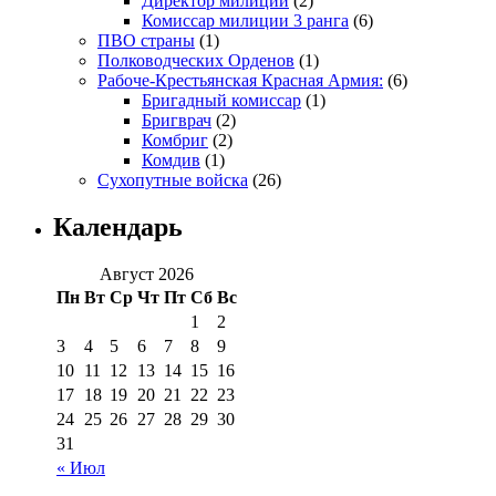
Директор милиции
(2)
Комиссар милиции 3 ранга
(6)
ПВО страны
(1)
Полководческих Орденов
(1)
Рабоче-Крестьянская Красная Армия:
(6)
Бригадный комиссар
(1)
Бригврач
(2)
Комбриг
(2)
Комдив
(1)
Сухопутные войска
(26)
Календарь
Август 2026
Пн
Вт
Ср
Чт
Пт
Сб
Вс
1
2
3
4
5
6
7
8
9
10
11
12
13
14
15
16
17
18
19
20
21
22
23
24
25
26
27
28
29
30
31
« Июл