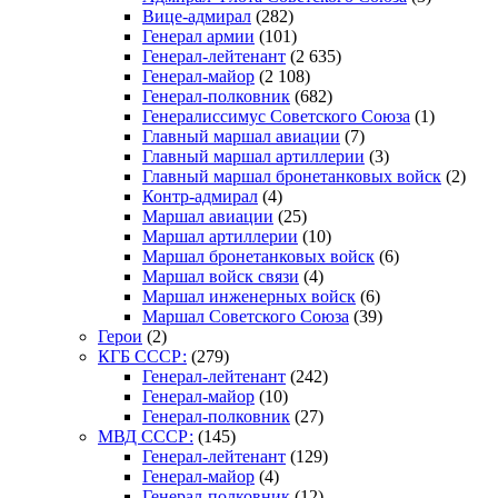
Вице-адмирал
(282)
Генерал армии
(101)
Генерал-лейтенант
(2 635)
Генерал-майор
(2 108)
Генерал-полковник
(682)
Генералиссимус Советского Союза
(1)
Главный маршал авиации
(7)
Главный маршал артиллерии
(3)
Главный маршал бронетанковых войск
(2)
Контр-адмирал
(4)
Маршал авиации
(25)
Маршал артиллерии
(10)
Маршал бронетанковых войск
(6)
Маршал войск связи
(4)
Маршал инженерных войск
(6)
Маршал Советского Союза
(39)
Герои
(2)
КГБ СССР:
(279)
Генерал-лейтенант
(242)
Генерал-майор
(10)
Генерал-полковник
(27)
МВД СССР:
(145)
Генерал-лейтенант
(129)
Генерал-майор
(4)
Генерал-полковник
(12)