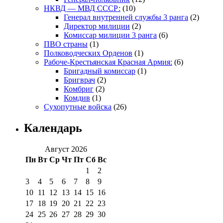
НКВД — МВД СССР:
(10)
Генерал внутренней службы 3 ранга
(2)
Директор милиции
(2)
Комиссар милиции 3 ранга
(6)
ПВО страны
(1)
Полководческих Орденов
(1)
Рабоче-Крестьянская Красная Армия:
(6)
Бригадный комиссар
(1)
Бригврач
(2)
Комбриг
(2)
Комдив
(1)
Сухопутные войска
(26)
Календарь
Август 2026
Пн
Вт
Ср
Чт
Пт
Сб
Вс
1
2
3
4
5
6
7
8
9
10
11
12
13
14
15
16
17
18
19
20
21
22
23
24
25
26
27
28
29
30