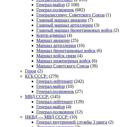
Генерал-майор
(2 108)
Генерал-полковник
(682)
Генералиссимус Советского Союза
(1)
Главный маршал авиации
(7)
Главный маршал артиллерии
(3)
Главный маршал бронетанковых войск
(2)
Контр-адмирал
(4)
Маршал авиации
(25)
Маршал артиллерии
(10)
Маршал бронетанковых войск
(6)
Маршал войск связи
(4)
Маршал инженерных войск
(6)
Маршал Советского Союза
(39)
Герои
(2)
КГБ СССР:
(279)
Генерал-лейтенант
(242)
Генерал-майор
(10)
Генерал-полковник
(27)
МВД СССР:
(145)
Генерал-лейтенант
(129)
Генерал-майор
(4)
Генерал-полковник
(12)
НКВД — МВД СССР:
(10)
Генерал внутренней службы 3 ранга
(2)