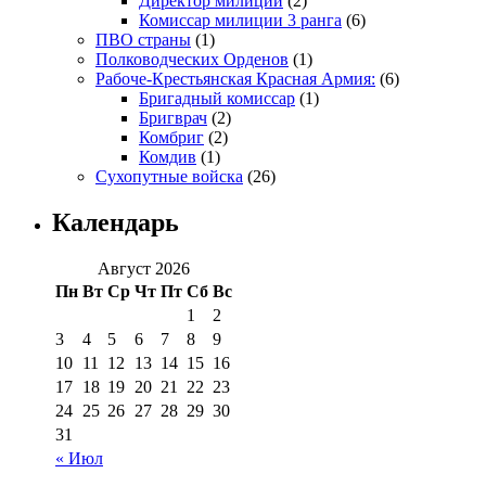
Директор милиции
(2)
Комиссар милиции 3 ранга
(6)
ПВО страны
(1)
Полководческих Орденов
(1)
Рабоче-Крестьянская Красная Армия:
(6)
Бригадный комиссар
(1)
Бригврач
(2)
Комбриг
(2)
Комдив
(1)
Сухопутные войска
(26)
Календарь
Август 2026
Пн
Вт
Ср
Чт
Пт
Сб
Вс
1
2
3
4
5
6
7
8
9
10
11
12
13
14
15
16
17
18
19
20
21
22
23
24
25
26
27
28
29
30
31
« Июл