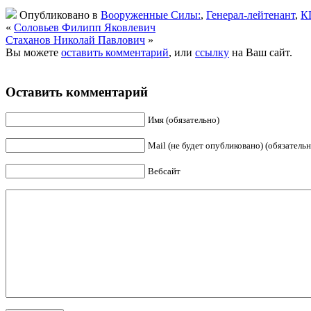
Опубликовано в
Вооруженные Силы:
,
Генерал-лейтенант
,
К
«
Соловьев Филипп Яковлевич
Стаханов Николай Павлович
»
Вы можете
оставить комментарий
, или
ссылку
на Ваш сайт.
Оставить комментарий
Имя (обязательно)
Mail (не будет опубликовано) (обязательн
Вебсайт