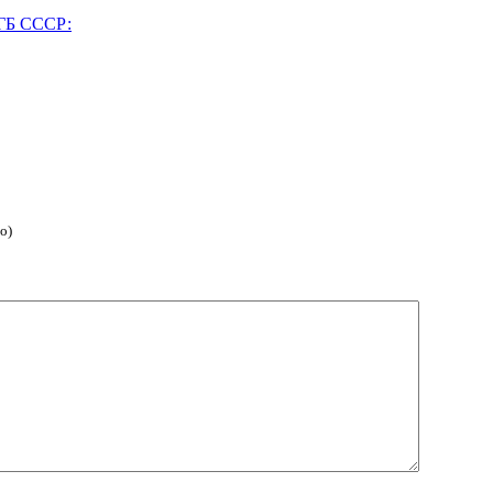
ГБ СССР:
о)