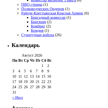
Комиссар милиции 3 ранга
(6)
ПВО страны
(1)
Полководческих Орденов
(1)
Рабоче-Крестьянская Красная Армия:
(6)
Бригадный комиссар
(1)
Бригврач
(2)
Комбриг
(2)
Комдив
(1)
Сухопутные войска
(26)
Календарь
Август 2026
Пн
Вт
Ср
Чт
Пт
Сб
Вс
1
2
3
4
5
6
7
8
9
10
11
12
13
14
15
16
17
18
19
20
21
22
23
24
25
26
27
28
29
30
31
« Июл