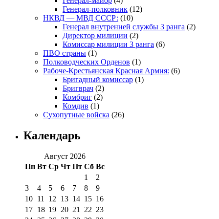
Генерал-майор
(4)
Генерал-полковник
(12)
НКВД — МВД СССР:
(10)
Генерал внутренней службы 3 ранга
(2)
Директор милиции
(2)
Комиссар милиции 3 ранга
(6)
ПВО страны
(1)
Полководческих Орденов
(1)
Рабоче-Крестьянская Красная Армия:
(6)
Бригадный комиссар
(1)
Бригврач
(2)
Комбриг
(2)
Комдив
(1)
Сухопутные войска
(26)
Календарь
Август 2026
Пн
Вт
Ср
Чт
Пт
Сб
Вс
1
2
3
4
5
6
7
8
9
10
11
12
13
14
15
16
17
18
19
20
21
22
23