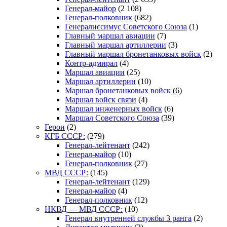
Генерал-майор
(2 108)
Генерал-полковник
(682)
Генералиссимус Советского Союза
(1)
Главный маршал авиации
(7)
Главный маршал артиллерии
(3)
Главный маршал бронетанковых войск
(2)
Контр-адмирал
(4)
Маршал авиации
(25)
Маршал артиллерии
(10)
Маршал бронетанковых войск
(6)
Маршал войск связи
(4)
Маршал инженерных войск
(6)
Маршал Советского Союза
(39)
Герои
(2)
КГБ СССР:
(279)
Генерал-лейтенант
(242)
Генерал-майор
(10)
Генерал-полковник
(27)
МВД СССР:
(145)
Генерал-лейтенант
(129)
Генерал-майор
(4)
Генерал-полковник
(12)
НКВД — МВД СССР:
(10)
Генерал внутренней службы 3 ранга
(2)