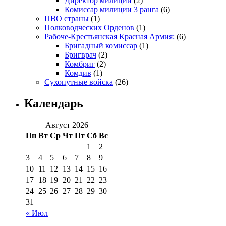
Директор милиции
(2)
Комиссар милиции 3 ранга
(6)
ПВО страны
(1)
Полководческих Орденов
(1)
Рабоче-Крестьянская Красная Армия:
(6)
Бригадный комиссар
(1)
Бригврач
(2)
Комбриг
(2)
Комдив
(1)
Сухопутные войска
(26)
Календарь
Август 2026
Пн
Вт
Ср
Чт
Пт
Сб
Вс
1
2
3
4
5
6
7
8
9
10
11
12
13
14
15
16
17
18
19
20
21
22
23
24
25
26
27
28
29
30
31
« Июл