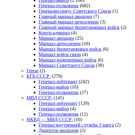
Генерал-майор
(2 108)
Генерал-полковник
(682)
Генералиссимус Советского Союза
(1)
Главный маршал авиации
(7)
Главный маршал артиллерии
(3)
Главный маршал бронетанковых войск
(2)
Контр-адмирал
(4)
Маршал авиации
(25)
Маршал артиллерии
(10)
Маршал бронетанковых войск
(6)
Маршал войск связи
(4)
Маршал инженерных войск
(6)
Маршал Советского Союза
(39)
Герои
(2)
КГБ СССР:
(279)
Генерал-лейтенант
(242)
Генерал-майор
(10)
Генерал-полковник
(27)
МВД СССР:
(145)
Генерал-лейтенант
(129)
Генерал-майор
(4)
Генерал-полковник
(12)
НКВД — МВД СССР:
(10)
Генерал внутренней службы 3 ранга
(2)
Директор милиции
(2)