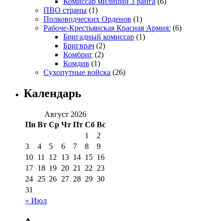
Комиссар милиции 3 ранга
(6)
ПВО страны
(1)
Полководческих Орденов
(1)
Рабоче-Крестьянская Красная Армия:
(6)
Бригадный комиссар
(1)
Бригврач
(2)
Комбриг
(2)
Комдив
(1)
Сухопутные войска
(26)
Календарь
Август 2026
Пн
Вт
Ср
Чт
Пт
Сб
Вс
1
2
3
4
5
6
7
8
9
10
11
12
13
14
15
16
17
18
19
20
21
22
23
24
25
26
27
28
29
30
31
« Июл