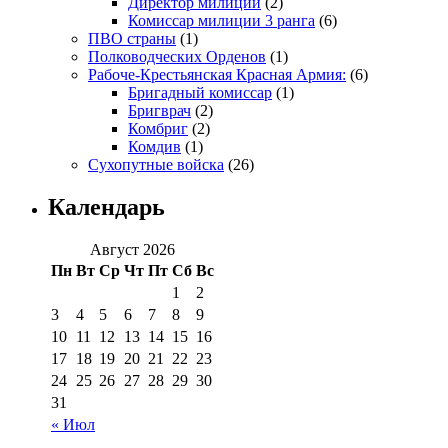
Директор милиции
(2)
Комиссар милиции 3 ранга
(6)
ПВО страны
(1)
Полководческих Орденов
(1)
Рабоче-Крестьянская Красная Армия:
(6)
Бригадный комиссар
(1)
Бригврач
(2)
Комбриг
(2)
Комдив
(1)
Сухопутные войска
(26)
Календарь
Август 2026
Пн
Вт
Ср
Чт
Пт
Сб
Вс
1
2
3
4
5
6
7
8
9
10
11
12
13
14
15
16
17
18
19
20
21
22
23
24
25
26
27
28
29
30
31
« Июл