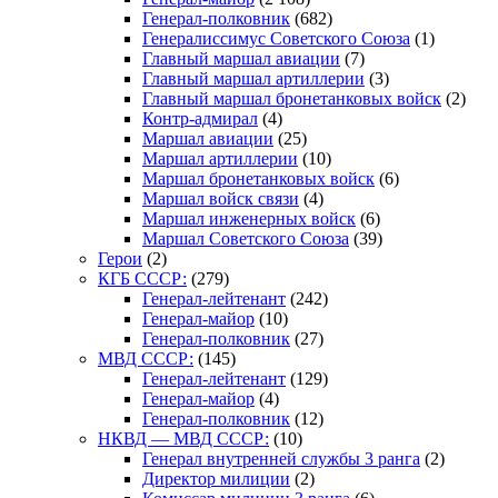
Генерал-полковник
(682)
Генералиссимус Советского Союза
(1)
Главный маршал авиации
(7)
Главный маршал артиллерии
(3)
Главный маршал бронетанковых войск
(2)
Контр-адмирал
(4)
Маршал авиации
(25)
Маршал артиллерии
(10)
Маршал бронетанковых войск
(6)
Маршал войск связи
(4)
Маршал инженерных войск
(6)
Маршал Советского Союза
(39)
Герои
(2)
КГБ СССР:
(279)
Генерал-лейтенант
(242)
Генерал-майор
(10)
Генерал-полковник
(27)
МВД СССР:
(145)
Генерал-лейтенант
(129)
Генерал-майор
(4)
Генерал-полковник
(12)
НКВД — МВД СССР:
(10)
Генерал внутренней службы 3 ранга
(2)
Директор милиции
(2)