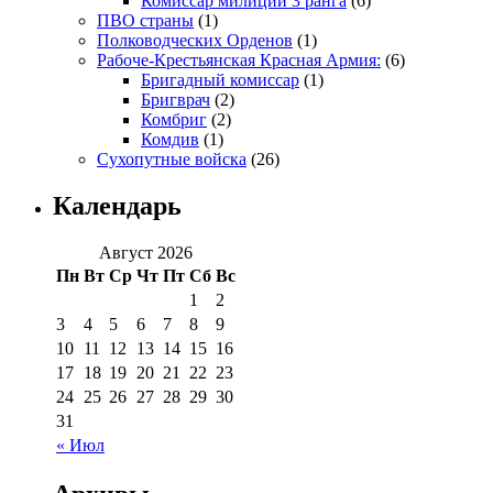
Комиссар милиции 3 ранга
(6)
ПВО страны
(1)
Полководческих Орденов
(1)
Рабоче-Крестьянская Красная Армия:
(6)
Бригадный комиссар
(1)
Бригврач
(2)
Комбриг
(2)
Комдив
(1)
Сухопутные войска
(26)
Календарь
Август 2026
Пн
Вт
Ср
Чт
Пт
Сб
Вс
1
2
3
4
5
6
7
8
9
10
11
12
13
14
15
16
17
18
19
20
21
22
23
24
25
26
27
28
29
30
31
« Июл