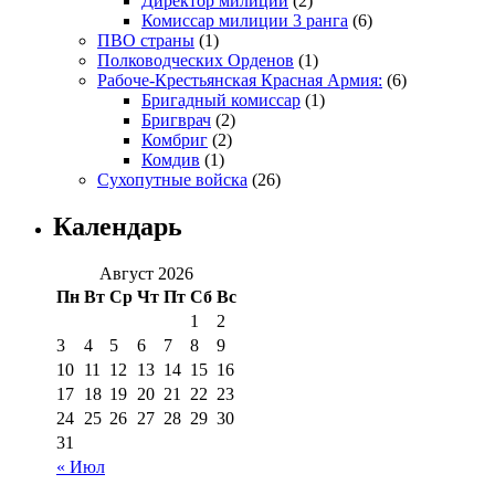
Директор милиции
(2)
Комиссар милиции 3 ранга
(6)
ПВО страны
(1)
Полководческих Орденов
(1)
Рабоче-Крестьянская Красная Армия:
(6)
Бригадный комиссар
(1)
Бригврач
(2)
Комбриг
(2)
Комдив
(1)
Сухопутные войска
(26)
Календарь
Август 2026
Пн
Вт
Ср
Чт
Пт
Сб
Вс
1
2
3
4
5
6
7
8
9
10
11
12
13
14
15
16
17
18
19
20
21
22
23
24
25
26
27
28
29
30
31
« Июл