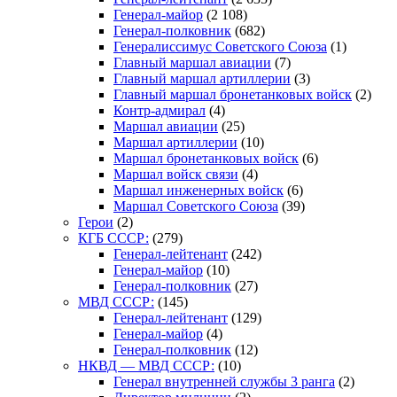
Генерал-майор
(2 108)
Генерал-полковник
(682)
Генералиссимус Советского Союза
(1)
Главный маршал авиации
(7)
Главный маршал артиллерии
(3)
Главный маршал бронетанковых войск
(2)
Контр-адмирал
(4)
Маршал авиации
(25)
Маршал артиллерии
(10)
Маршал бронетанковых войск
(6)
Маршал войск связи
(4)
Маршал инженерных войск
(6)
Маршал Советского Союза
(39)
Герои
(2)
КГБ СССР:
(279)
Генерал-лейтенант
(242)
Генерал-майор
(10)
Генерал-полковник
(27)
МВД СССР:
(145)
Генерал-лейтенант
(129)
Генерал-майор
(4)
Генерал-полковник
(12)
НКВД — МВД СССР:
(10)
Генерал внутренней службы 3 ранга
(2)