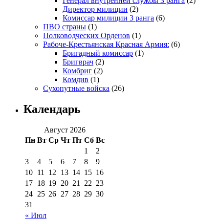
Генерал внутренней службы 3 ранга
(2)
Директор милиции
(2)
Комиссар милиции 3 ранга
(6)
ПВО страны
(1)
Полководческих Орденов
(1)
Рабоче-Крестьянская Красная Армия:
(6)
Бригадный комиссар
(1)
Бригврач
(2)
Комбриг
(2)
Комдив
(1)
Сухопутные войска
(26)
Календарь
Август 2026
Пн
Вт
Ср
Чт
Пт
Сб
Вс
1
2
3
4
5
6
7
8
9
10
11
12
13
14
15
16
17
18
19
20
21
22
23
24
25
26
27
28
29
30
31
« Июл