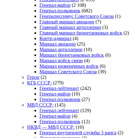
Генерал-майор
(2 108)
Генерал-полковник
(682)
Генералиссимус Советского Союза
(1)
Главный маршал авиации
(7)
Главный маршал артиллерии
(3)
Главный маршал бронетанковых войск
(2)
Контр-адмирал
(4)
Маршал авиации
(25)
Маршал артиллерии
(10)
Маршал бронетанковых войск
(6)
Маршал войск связи
(4)
Маршал инженерных войск
(6)
Маршал Советского Союза
(39)
Герои
(2)
КГБ СССР:
(279)
Генерал-лейтенант
(242)
Генерал-майор
(10)
Генерал-полковник
(27)
МВД СССР:
(145)
Генерал-лейтенант
(129)
Генерал-майор
(4)
Генерал-полковник
(12)
НКВД — МВД СССР:
(10)
Генерал внутренней службы 3 ранга
(2)