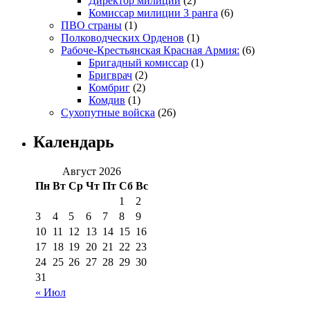
Директор милиции
(2)
Комиссар милиции 3 ранга
(6)
ПВО страны
(1)
Полководческих Орденов
(1)
Рабоче-Крестьянская Красная Армия:
(6)
Бригадный комиссар
(1)
Бригврач
(2)
Комбриг
(2)
Комдив
(1)
Сухопутные войска
(26)
Календарь
Август 2026
Пн
Вт
Ср
Чт
Пт
Сб
Вс
1
2
3
4
5
6
7
8
9
10
11
12
13
14
15
16
17
18
19
20
21
22
23
24
25
26
27
28
29
30
31
« Июл