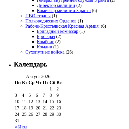
Генерал внутренней службы 3 ранга
(2)
Директор милиции
(2)
Комиссар милиции 3 ранга
(6)
ПВО страны
(1)
Полководческих Орденов
(1)
Рабоче-Крестьянская Красная Армия:
(6)
Бригадный комиссар
(1)
Бригврач
(2)
Комбриг
(2)
Комдив
(1)
Сухопутные войска
(26)
Календарь
Август 2026
Пн
Вт
Ср
Чт
Пт
Сб
Вс
1
2
3
4
5
6
7
8
9
10
11
12
13
14
15
16
17
18
19
20
21
22
23
24
25
26
27
28
29
30
31
« Июл