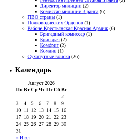
Генерал внутренней службы 3 ранга
(2)
Директор милиции
(2)
Комиссар милиции 3 ранга
(6)
ПВО страны
(1)
Полководческих Орденов
(1)
Рабоче-Крестьянская Красная Армия:
(6)
Бригадный комиссар
(1)
Бригврач
(2)
Комбриг
(2)
Комдив
(1)
Сухопутные войска
(26)
Календарь
Август 2026
Пн
Вт
Ср
Чт
Пт
Сб
Вс
1
2
3
4
5
6
7
8
9
10
11
12
13
14
15
16
17
18
19
20
21
22
23
24
25
26
27
28
29
30
31
« Июл