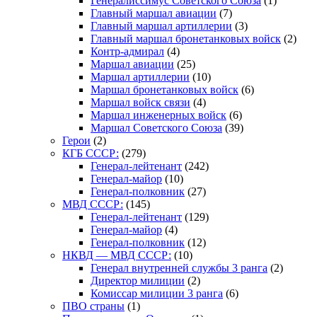
Генералиссимус Советского Союза
(1)
Главный маршал авиации
(7)
Главный маршал артиллерии
(3)
Главный маршал бронетанковых войск
(2)
Контр-адмирал
(4)
Маршал авиации
(25)
Маршал артиллерии
(10)
Маршал бронетанковых войск
(6)
Маршал войск связи
(4)
Маршал инженерных войск
(6)
Маршал Советского Союза
(39)
Герои
(2)
КГБ СССР:
(279)
Генерал-лейтенант
(242)
Генерал-майор
(10)
Генерал-полковник
(27)
МВД СССР:
(145)
Генерал-лейтенант
(129)
Генерал-майор
(4)
Генерал-полковник
(12)
НКВД — МВД СССР:
(10)
Генерал внутренней службы 3 ранга
(2)
Директор милиции
(2)
Комиссар милиции 3 ранга
(6)
ПВО страны
(1)