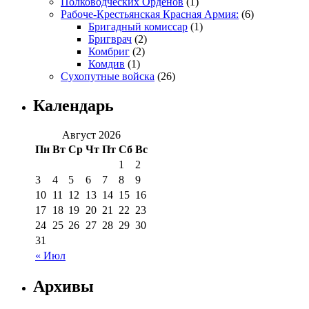
Полководческих Орденов
(1)
Рабоче-Крестьянская Красная Армия:
(6)
Бригадный комиссар
(1)
Бригврач
(2)
Комбриг
(2)
Комдив
(1)
Сухопутные войска
(26)
Календарь
Август 2026
Пн
Вт
Ср
Чт
Пт
Сб
Вс
1
2
3
4
5
6
7
8
9
10
11
12
13
14
15
16
17
18
19
20
21
22
23
24
25
26
27
28
29
30
31
« Июл
Архивы