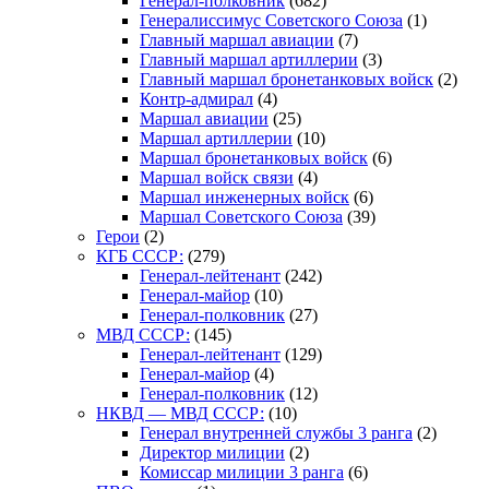
Генерал-полковник
(682)
Генералиссимус Советского Союза
(1)
Главный маршал авиации
(7)
Главный маршал артиллерии
(3)
Главный маршал бронетанковых войск
(2)
Контр-адмирал
(4)
Маршал авиации
(25)
Маршал артиллерии
(10)
Маршал бронетанковых войск
(6)
Маршал войск связи
(4)
Маршал инженерных войск
(6)
Маршал Советского Союза
(39)
Герои
(2)
КГБ СССР:
(279)
Генерал-лейтенант
(242)
Генерал-майор
(10)
Генерал-полковник
(27)
МВД СССР:
(145)
Генерал-лейтенант
(129)
Генерал-майор
(4)
Генерал-полковник
(12)
НКВД — МВД СССР:
(10)
Генерал внутренней службы 3 ранга
(2)
Директор милиции
(2)
Комиссар милиции 3 ранга
(6)