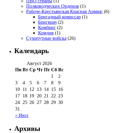
ПВО страны
(1)
Полководческих Орденов
(1)
Рабоче-Крестьянская Красная Армия:
(6)
Бригадный комиссар
(1)
Бригврач
(2)
Комбриг
(2)
Комдив
(1)
Сухопутные войска
(26)
Календарь
Август 2026
Пн
Вт
Ср
Чт
Пт
Сб
Вс
1
2
3
4
5
6
7
8
9
10
11
12
13
14
15
16
17
18
19
20
21
22
23
24
25
26
27
28
29
30
31
« Июл
Архивы