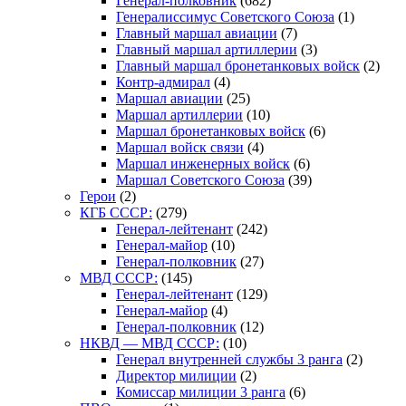
Генерал-полковник
(682)
Генералиссимус Советского Союза
(1)
Главный маршал авиации
(7)
Главный маршал артиллерии
(3)
Главный маршал бронетанковых войск
(2)
Контр-адмирал
(4)
Маршал авиации
(25)
Маршал артиллерии
(10)
Маршал бронетанковых войск
(6)
Маршал войск связи
(4)
Маршал инженерных войск
(6)
Маршал Советского Союза
(39)
Герои
(2)
КГБ СССР:
(279)
Генерал-лейтенант
(242)
Генерал-майор
(10)
Генерал-полковник
(27)
МВД СССР:
(145)
Генерал-лейтенант
(129)
Генерал-майор
(4)
Генерал-полковник
(12)
НКВД — МВД СССР:
(10)
Генерал внутренней службы 3 ранга
(2)
Директор милиции
(2)
Комиссар милиции 3 ранга
(6)