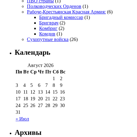
ПВО страны
(1)
Полководческих Орденов
(1)
Рабоче-Крестьянская Красная Армия:
(6)
Бригадный комиссар
(1)
Бригврач
(2)
Комбриг
(2)
Комдив
(1)
Сухопутные войска
(26)
Календарь
Август 2026
Пн
Вт
Ср
Чт
Пт
Сб
Вс
1
2
3
4
5
6
7
8
9
10
11
12
13
14
15
16
17
18
19
20
21
22
23
24
25
26
27
28
29
30
31
« Июл
Архивы