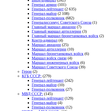
Вице-адмирал
(282)
Генерал армии
(101)
Генерал-лейтенант
(2 635)
Генерал-майор
(2 108)
Генерал-полковник
(682)
Генералиссимус Советского Союза
(1)
Главный маршал авиации
(7)
Главный маршал артиллерии
(3)
Главный маршал бронетанковых войск
(2)
Контр-адмирал
(4)
Маршал авиации
(25)
Маршал артиллерии
(10)
Маршал бронетанковых войск
(6)
Маршал войск связи
(4)
Маршал инженерных войск
(6)
Маршал Советского Союза
(39)
Герои
(2)
КГБ СССР:
(279)
Генерал-лейтенант
(242)
Генерал-майор
(10)
Генерал-полковник
(27)
МВД СССР:
(145)
Генерал-лейтенант
(129)
Генерал-майор
(4)
Генерал-полковник
(12)