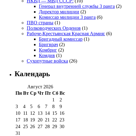
НКВД — МВД СССР:
(10)
Генерал внутренней службы 3 ранга
(2)
Директор милиции
(2)
Комиссар милиции 3 ранга
(6)
ПВО страны
(1)
Полководческих Орденов
(1)
Рабоче-Крестьянская Красная Армия:
(6)
Бригадный комиссар
(1)
Бригврач
(2)
Комбриг
(2)
Комдив
(1)
Сухопутные войска
(26)
Календарь
Август 2026
Пн
Вт
Ср
Чт
Пт
Сб
Вс
1
2
3
4
5
6
7
8
9
10
11
12
13
14
15
16
17
18
19
20
21
22
23
24
25
26
27
28
29
30
31