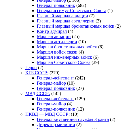
Генерал-майор
(2 108)
Генерал-полковник
(682)
Генералиссимус Советского Союза
(1)
Главный маршал авиации
(7)
Главный маршал артиллерии
(3)
Главный маршал бронетанковых войск
(2)
Контр-адмирал
(4)
Маршал авиации
(25)
Маршал артиллерии
(10)
Маршал бронетанковых войск
(6)
Маршал войск связи
(4)
Маршал инженерных войск
(6)
Маршал Советского Союза
(39)
Герои
(2)
КГБ СССР:
(279)
Генерал-лейтенант
(242)
Генерал-майор
(10)
Генерал-полковник
(27)
МВД СССР:
(145)
Генерал-лейтенант
(129)
Генерал-майор
(4)
Генерал-полковник
(12)
НКВД — МВД СССР:
(10)
Генерал внутренней службы 3 ранга
(2)
Директор милиции
(2)