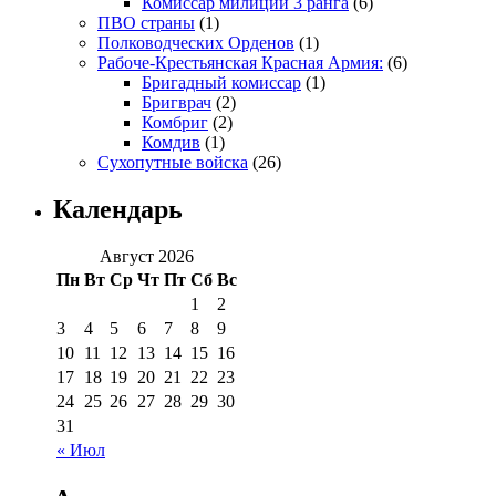
Комиссар милиции 3 ранга
(6)
ПВО страны
(1)
Полководческих Орденов
(1)
Рабоче-Крестьянская Красная Армия:
(6)
Бригадный комиссар
(1)
Бригврач
(2)
Комбриг
(2)
Комдив
(1)
Сухопутные войска
(26)
Календарь
Август 2026
Пн
Вт
Ср
Чт
Пт
Сб
Вс
1
2
3
4
5
6
7
8
9
10
11
12
13
14
15
16
17
18
19
20
21
22
23
24
25
26
27
28
29
30
31
« Июл