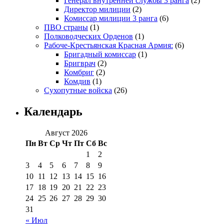
Генерал внутренней службы 3 ранга
(2)
Директор милиции
(2)
Комиссар милиции 3 ранга
(6)
ПВО страны
(1)
Полководческих Орденов
(1)
Рабоче-Крестьянская Красная Армия:
(6)
Бригадный комиссар
(1)
Бригврач
(2)
Комбриг
(2)
Комдив
(1)
Сухопутные войска
(26)
Календарь
Август 2026
Пн
Вт
Ср
Чт
Пт
Сб
Вс
1
2
3
4
5
6
7
8
9
10
11
12
13
14
15
16
17
18
19
20
21
22
23
24
25
26
27
28
29
30
31
« Июл