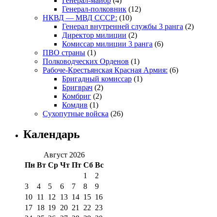
Генерал-майор
(4)
Генерал-полковник
(12)
НКВД — МВД СССР:
(10)
Генерал внутренней службы 3 ранга
(2)
Директор милиции
(2)
Комиссар милиции 3 ранга
(6)
ПВО страны
(1)
Полководческих Орденов
(1)
Рабоче-Крестьянская Красная Армия:
(6)
Бригадный комиссар
(1)
Бригврач
(2)
Комбриг
(2)
Комдив
(1)
Сухопутные войска
(26)
Календарь
Август 2026
Пн
Вт
Ср
Чт
Пт
Сб
Вс
1
2
3
4
5
6
7
8
9
10
11
12
13
14
15
16
17
18
19
20
21
22
23