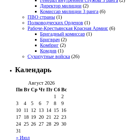
Генерал внутренней службы 3 ранга
(2)
Директор милиции
(2)
Комиссар милиции 3 ранга
(6)
ПВО страны
(1)
Полководческих Орденов
(1)
Рабоче-Крестьянская Красная Армия:
(6)
Бригадный комиссар
(1)
Бригврач
(2)
Комбриг
(2)
Комдив
(1)
Сухопутные войска
(26)
Календарь
Август 2026
Пн
Вт
Ср
Чт
Пт
Сб
Вс
1
2
3
4
5
6
7
8
9
10
11
12
13
14
15
16
17
18
19
20
21
22
23
24
25
26
27
28
29
30
31
« Июл