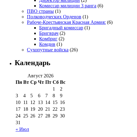
Директор милиции
(2)
Комиссар милиции 3 ранга
(6)
ПВО страны
(1)
Полководческих Орденов
(1)
Рабоче-Крестьянская Красная Армия:
(6)
Бригадный комиссар
(1)
Бригврач
(2)
Комбриг
(2)
Комдив
(1)
Сухопутные войска
(26)
Календарь
Август 2026
Пн
Вт
Ср
Чт
Пт
Сб
Вс
1
2
3
4
5
6
7
8
9
10
11
12
13
14
15
16
17
18
19
20
21
22
23
24
25
26
27
28
29
30
31
« Июл