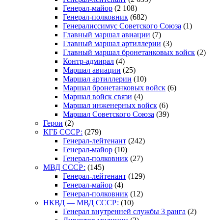
Генерал-майор
(2 108)
Генерал-полковник
(682)
Генералиссимус Советского Союза
(1)
Главный маршал авиации
(7)
Главный маршал артиллерии
(3)
Главный маршал бронетанковых войск
(2)
Контр-адмирал
(4)
Маршал авиации
(25)
Маршал артиллерии
(10)
Маршал бронетанковых войск
(6)
Маршал войск связи
(4)
Маршал инженерных войск
(6)
Маршал Советского Союза
(39)
Герои
(2)
КГБ СССР:
(279)
Генерал-лейтенант
(242)
Генерал-майор
(10)
Генерал-полковник
(27)
МВД СССР:
(145)
Генерал-лейтенант
(129)
Генерал-майор
(4)
Генерал-полковник
(12)
НКВД — МВД СССР:
(10)
Генерал внутренней службы 3 ранга
(2)