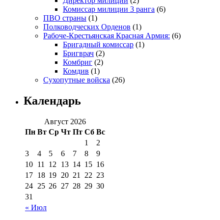
Директор милиции
(2)
Комиссар милиции 3 ранга
(6)
ПВО страны
(1)
Полководческих Орденов
(1)
Рабоче-Крестьянская Красная Армия:
(6)
Бригадный комиссар
(1)
Бригврач
(2)
Комбриг
(2)
Комдив
(1)
Сухопутные войска
(26)
Календарь
Август 2026
Пн
Вт
Ср
Чт
Пт
Сб
Вс
1
2
3
4
5
6
7
8
9
10
11
12
13
14
15
16
17
18
19
20
21
22
23
24
25
26
27
28
29
30
31
« Июл