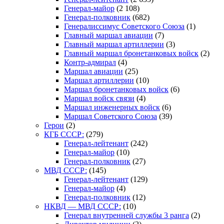
Генерал-майор
(2 108)
Генерал-полковник
(682)
Генералиссимус Советского Союза
(1)
Главный маршал авиации
(7)
Главный маршал артиллерии
(3)
Главный маршал бронетанковых войск
(2)
Контр-адмирал
(4)
Маршал авиации
(25)
Маршал артиллерии
(10)
Маршал бронетанковых войск
(6)
Маршал войск связи
(4)
Маршал инженерных войск
(6)
Маршал Советского Союза
(39)
Герои
(2)
КГБ СССР:
(279)
Генерал-лейтенант
(242)
Генерал-майор
(10)
Генерал-полковник
(27)
МВД СССР:
(145)
Генерал-лейтенант
(129)
Генерал-майор
(4)
Генерал-полковник
(12)
НКВД — МВД СССР:
(10)
Генерал внутренней службы 3 ранга
(2)