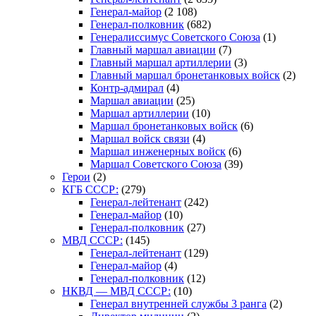
Генерал-майор
(2 108)
Генерал-полковник
(682)
Генералиссимус Советского Союза
(1)
Главный маршал авиации
(7)
Главный маршал артиллерии
(3)
Главный маршал бронетанковых войск
(2)
Контр-адмирал
(4)
Маршал авиации
(25)
Маршал артиллерии
(10)
Маршал бронетанковых войск
(6)
Маршал войск связи
(4)
Маршал инженерных войск
(6)
Маршал Советского Союза
(39)
Герои
(2)
КГБ СССР:
(279)
Генерал-лейтенант
(242)
Генерал-майор
(10)
Генерал-полковник
(27)
МВД СССР:
(145)
Генерал-лейтенант
(129)
Генерал-майор
(4)
Генерал-полковник
(12)
НКВД — МВД СССР:
(10)
Генерал внутренней службы 3 ранга
(2)