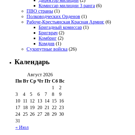
Директор милиции
(2)
Комиссар милиции 3 ранга
(6)
ПВО страны
(1)
Полководческих Орденов
(1)
Рабоче-Крестьянская Красная Армия:
(6)
Бригадный комиссар
(1)
Бригврач
(2)
Комбриг
(2)
Комдив
(1)
Сухопутные войска
(26)
Календарь
Август 2026
Пн
Вт
Ср
Чт
Пт
Сб
Вс
1
2
3
4
5
6
7
8
9
10
11
12
13
14
15
16
17
18
19
20
21
22
23
24
25
26
27
28
29
30
31
« Июл