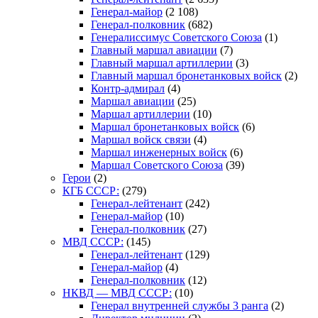
Генерал-майор
(2 108)
Генерал-полковник
(682)
Генералиссимус Советского Союза
(1)
Главный маршал авиации
(7)
Главный маршал артиллерии
(3)
Главный маршал бронетанковых войск
(2)
Контр-адмирал
(4)
Маршал авиации
(25)
Маршал артиллерии
(10)
Маршал бронетанковых войск
(6)
Маршал войск связи
(4)
Маршал инженерных войск
(6)
Маршал Советского Союза
(39)
Герои
(2)
КГБ СССР:
(279)
Генерал-лейтенант
(242)
Генерал-майор
(10)
Генерал-полковник
(27)
МВД СССР:
(145)
Генерал-лейтенант
(129)
Генерал-майор
(4)
Генерал-полковник
(12)
НКВД — МВД СССР:
(10)
Генерал внутренней службы 3 ранга
(2)