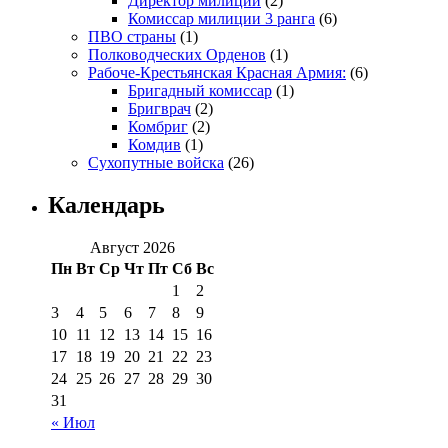
Директор милиции
(2)
Комиссар милиции 3 ранга
(6)
ПВО страны
(1)
Полководческих Орденов
(1)
Рабоче-Крестьянская Красная Армия:
(6)
Бригадный комиссар
(1)
Бригврач
(2)
Комбриг
(2)
Комдив
(1)
Сухопутные войска
(26)
Календарь
Август 2026
Пн
Вт
Ср
Чт
Пт
Сб
Вс
1
2
3
4
5
6
7
8
9
10
11
12
13
14
15
16
17
18
19
20
21
22
23
24
25
26
27
28
29
30
31
« Июл