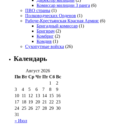
Директор милиции
(2)
Комиссар милиции 3 ранга
(6)
ПВО страны
(1)
Полководческих Орденов
(1)
Рабоче-Крестьянская Красная Армия:
(6)
Бригадный комиссар
(1)
Бригврач
(2)
Комбриг
(2)
Комдив
(1)
Сухопутные войска
(26)
Календарь
Август 2026
Пн
Вт
Ср
Чт
Пт
Сб
Вс
1
2
3
4
5
6
7
8
9
10
11
12
13
14
15
16
17
18
19
20
21
22
23
24
25
26
27
28
29
30
31
« Июл