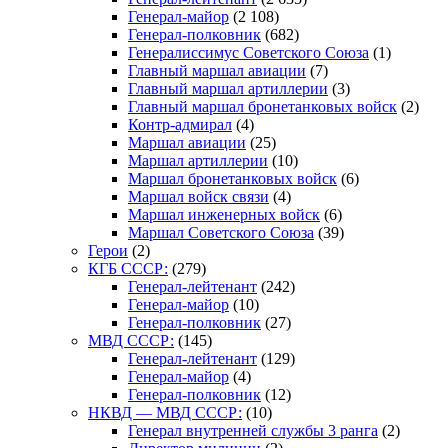
Генерал-майор
(2 108)
Генерал-полковник
(682)
Генералиссимус Советского Союза
(1)
Главный маршал авиации
(7)
Главный маршал артиллерии
(3)
Главный маршал бронетанковых войск
(2)
Контр-адмирал
(4)
Маршал авиации
(25)
Маршал артиллерии
(10)
Маршал бронетанковых войск
(6)
Маршал войск связи
(4)
Маршал инженерных войск
(6)
Маршал Советского Союза
(39)
Герои
(2)
КГБ СССР:
(279)
Генерал-лейтенант
(242)
Генерал-майор
(10)
Генерал-полковник
(27)
МВД СССР:
(145)
Генерал-лейтенант
(129)
Генерал-майор
(4)
Генерал-полковник
(12)
НКВД — МВД СССР:
(10)
Генерал внутренней службы 3 ранга
(2)