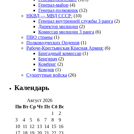
Генерал-майор
(4)
Генерал-полковник
(12)
НКВД — МВД СССР:
(10)
Генерал внутренней службы 3 ранга
(2)
Директор милиции
(2)
Комиссар милиции 3 ранга
(6)
ПВО страны
(1)
Полководческих Орденов
(1)
Рабоче-Крестьянская Красная Армия:
(6)
Бригадный комиссар
(1)
Бригврач
(2)
Комбриг
(2)
Комдив
(1)
Сухопутные войска
(26)
Календарь
Август 2026
Пн
Вт
Ср
Чт
Пт
Сб
Вс
1
2
3
4
5
6
7
8
9
10
11
12
13
14
15
16
17
18
19
20
21
22
23