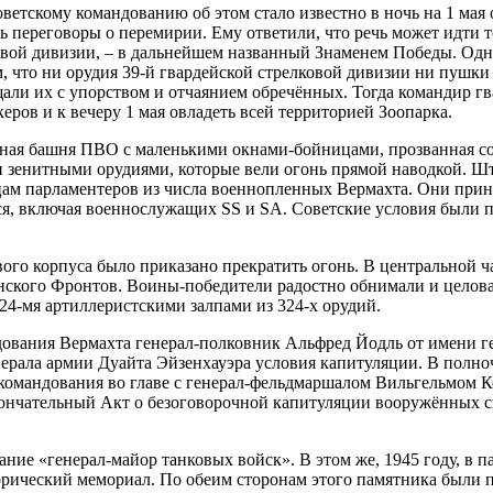
ветскому командованию об этом стало известно в ночь на 1 мая
ь переговоры о перемирии. Ему ответили, что речь может идти 
ковой дивизии, – в дальнейшем названный Знаменем Победы. Од
, что ни орудия 39-й гвардейской стрелковой дивизии ни пушки 
щали их с упорством и отчаянием обречённых. Тогда командир 
еров и к вечеру 1 мая овладеть всей территорией Зоопарка.
ная башня ПВО с маленькими окнами-бойницами, прозванная со
зенитными орудиями, которые вели огонь прямой наводкой. Шт
цам парламентеров из числа военнопленных Вермахта. Они прин
я, включая военнослужащих SS и SA. Советские условия были пр
кового корпуса было приказано прекратить огонь. В центральной 
нского Фронтов. Воины-победители радостно обнимали и целовал
 24-мя артиллеристскими залпами из 324-х орудий.
дования Вермахта генерал-полковник Альфред Йодль от имени г
ала армии Дуайта Эйзенхауэра условия капитуляции. В полночь
 командования во главе с генерал-фельдмаршалом Вильгельмом 
кончательный Акт о безоговорочной капитуляции вооружённых с
ие «генерал-майор танковых войск». В этом же, 1945 году, в па
рический мемориал. По обеим сторонам этого памятника были по