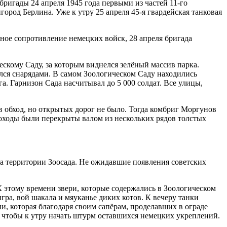
ригады 24 апреля 1945 года первыми из частей 11-го
ород Берлина. Уже к утру 25 апреля 45-я гвардейская танковая
ное сопротивление немецких войск, 28 апреля бригада
ескому Саду, за которым виднелся зелёный массив парка.
лся снарядами. В самом Зоологическом Саду находились
а. Гарнизон Сада насчитывал до 5 000 солдат. Все улицы,
в обход, но открытых дорог не было. Тогда комбриг Моргунов
роходы были перекрыты валом из нескольких рядов толстых
на территории Зоосада. Не ожидавшие появления советских
 этому времени звери, которые содержались в Зоологическом
ра, вой шакала и мяуканье диких котов. К вечеру танки
, которая благодаря своим сапёрам, проделавших в ограде
, чтобы к утру начать штурм оставшихся немецких укреплений.