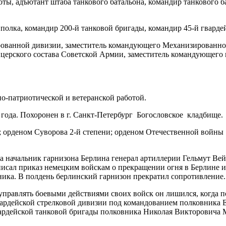
оты, адъютант штаба танкового батальона, командир танкового б
олка, командир 200-й танковой бригады, командир 45-й гварде
рованной дивизии, заместитель командующего Механизированн
церского состава Советской Армии, заместитель командующего 
но-патриотической и ветеранской работой.
 года. Похоронен в г. Санкт-Петербург Богословское кладбище.
 орденом Суворова 2-й степени; орденом Отечественной войны 1
 начальник гарнизона Берлина генерал артиллерии Гельмут Вей
исал приказ немецким войскам о прекращении огня в Берлине и
ника. В полдень берлинский гарнизон прекратил сопротивление.
управлять боевыми действиями своих войск он лишился, когда п
гвардейской стрелковой дивизии под командованием полковника
вардейской танковой бригады полковника Николая Викторовича 