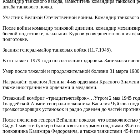
Командир танкового взвода, заместитель командира танковой р
штаба танкового полка.
Участник Великой Отечественной войны. Командир танкового п
После войны командир танковой дивизии, командир механизи
боевой подготовке, начальник Курсов усовершенствования офи
подготовке.
Звания: генерал-майор танковых войск (11.7.1945).
В отставке с 1979 года по состоянию здоровья. Занимался воен
Умер после тяжелой и продолжительной болезни 31 марта 1980
Награждён: орденом Ленина; 4-мя орденами Красного Знамени;
также иностранными орденами и медалями.
Отважный комбриг «тридцатьчетвёрок»…Утром 2 мая 1945 года
Гвардейской Армии генерал-полковника Василия Чуйкова подп
громкоговорящих установок и радио доведён до частей против
После пленения генерал Вейдлинг показал, что возможностью 
Саду. 1 мая эти бункера были взяты штурмом солдатами 39-й 
полковника Казимира Федоровича, а также танкистами 45-й г