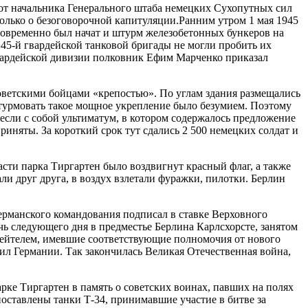
 от начальника Генерального штаба немецких Сухопутных сил
только о безоговорочной капитуляции.Ранним утром 1 мая 1945
новременно был начат и штурм железобетонных бункеров на
45-й гвардейской танковой бригады не могли пробить их
гвардейской дивизии полковник Ефим Марченко приказал
ветскими бойцами «крепостью». По углам здания размещались
урмовать такое мощное укрепление было безумием. Поэтому
если с собой ультиматум, в котором содержалось предложение
иняты. За короткий срок тут сдались 2 500 немецких солдат и
части парка Тиргартен было воздвигнут красный флаг, а также
и друг друга, в воздух взлетали фуражки, пилотки. Берлин
ерманского командования подписал в ставке Верховного
 следующего дня в предместье Берлина Карлсхорсте, занятом
Кейтелем, имевшие соответствующие полномочия от нового
ил Германии. Так закончилась Великая Отечественная война,
рке Тиргартен в память о советских воинах, павших на полях
ставлены танки Т-34, принимавшие участие в битве за