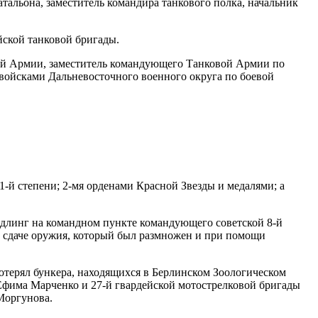
атальона, заместитель командира танкового полка, начальник
йской танковой бригады.
ой Армии, заместитель командующего Танковой Армии по
войсками Дальневосточного военного округа по боевой
-й степени; 2-мя орденами Красной Звезды и медалями; а
длинг на командном пункте командующего советской 8-й
 сдаче оружия, который был размножен и при помощи
отерял бункера, находящихся в Берлинском Зоологическом
 Ефима Марченко и 27-й гвардейской мотострелковой бригады
Моргунова.