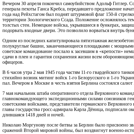
Вечером 30 апреля покончил самоубийством Адольф Гитлер. Со
генерала пехоты Ганса Кребса, передавшего предложение начат
года над Рейхстагом был поднят штурмовой флаг 150-й стрел
территории Зоологического Ссада. Положение осложнялось тем
толстых стен. Немецкие войска, укрывшиеся в бункерах, защи
подорвать входные двери. Это позволило ворваться внутрь бунк
Одним из последних капитулировала пятиэтажная железобетон
полукруглые башни, заканчивающиеся площадками с мощными 
советское командование послало к засевшим в «крепости» нем
сдачи в плен и гарантия сохранения жизни всем обороняющимс
офицеров.
В 6 часов утра 2 мая 1945 года частям 11-го гвардейского тан
стихийно возник митинг войск 1-го Белорусского и 1-го Украи
пал. Вечером в Москве в честь взятия Берлина состоялся салют
7 мая начальник штаба оперативного отдела Верховного коман
главнокомандующего экспедиционными силами союзников генер
советскими войсками, представители германского Верховного
главы государства гросс-адмирала Карла Дёница, подписали о
длившаяся 1418 дней и ночей.
Николаю Моргунову после битвы за Берлин было присвоено зван
сражений Второй мировой войны, был воздвигнут военно-исто