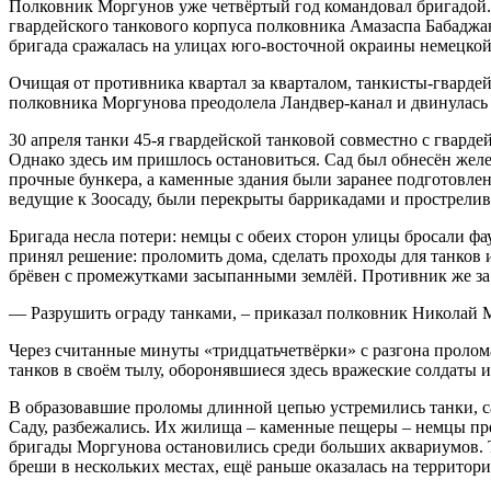
Полковник Моргунов уже четвёртый год командовал бригадой. 
гвардейского танкового корпуса полковника Амазаспа Бабаджан
бригада сражалась на улицах юго-восточной окраины немецкой
Очищая от противника квартал за кварталом, танкисты-гвардей
полковника Моргунова преодолела Ландвер-канал и двинулась
30 апреля танки 45-я гвардейской танковой совместно с гвард
Однако здесь им пришлось остановиться. Сад был обнесён жел
прочные бункера, а каменные здания были заранее подготовлен
ведущие к Зоосаду, были перекрыты баррикадами и прострели
Бригада несла потери: немцы с обеих сторон улицы бросали фа
принял решение: проломить дома, сделать проходы для танков
брёвен с промежутками засыпанными землёй. Противник же за
— Разрушить ограду танками, – приказал полковник Николай 
Через считанные минуты «тридцатьчетвёрки» с разгона пролом
танков в своём тылу, оборонявшиеся здесь вражеские солдаты
В образовавшие проломы длинной цепью устремились танки, са
Саду, разбежались. Их жилища – каменные пещеры – немцы прев
бригады Моргунова остановились среди больших аквариумов. Т
бреши в нескольких местах, ещё раньше оказалась на террито