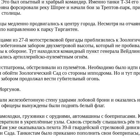
Это был опытный и храбрый командир. Именно танки Т-34 его б
яна форсировали реку Шпрее и начали бои за Трептов-парк, приг
 столицы.
цы медленно продвигались к центру города. Несмотря на отчаян
 по направлению к парку Тиргантен.
ейцами из 27-й мотострелковой бригады приблизились к Зоологич
езобетонным забором двухметровой высоты, который не пробива
ы к обороне. Тут находился командный пункт генерала Вейдлинг
вались артиллерийско-пулемётным огнём.
устпатроны, обстреливали из пулемётов. Необходимо было идти 
 и обойти Зоологический Сад со стороны ипподрома. Но и тут п
 забором продолжал вести губительный огонь.
Моргунов.
али железобетонную стену ударами лобовой брони и оказались 
 и офицеры вынуждены были поднять белый флаг.
моходки, грузовики с орудиями, автомашины с боеприпасами. К
ратили в укреплённые узлы. Сквозь стрельбу слышались рёв тиг
ам уже окапывалась пехота 39-й гвардейской стрелковой дивизии
рии Сада. Танкистам было приказано пополнить свои боеприпасы